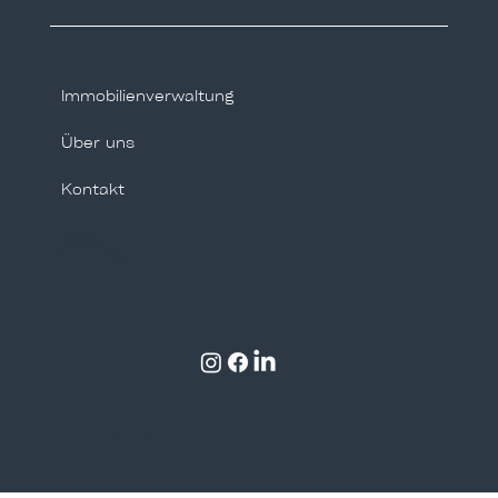
Immobilienverwaltung
Über uns
Kontakt
Hello@tegghomes.com
+34 671 555 809
500 Terry Francois Straße,
San Francisco, CA 94158
© 2035 by Firmenname. Hergestellt von
BESO CREATIV
E