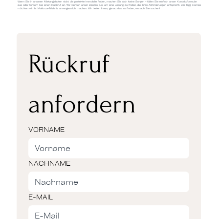
Wenn Sie in unseren Mietangeboten nicht die perfekte Immobilie finden, machen Sie sich keine Sorgen – füllen Sie einfach unser Kontaktformular
aus oder fordern Sie einen Rückruf an. Wir werden unser Bestes tun, um eine Lösung zu finden, die Ihren Anforderungen entspricht. Bei Tegg Homes
möchten wir Ihr Mallorca-Erlebnis unvergesslich machen. Wir helfen Ihnen, genau das zu finden, wonach Sie suchen!
Rückruf 
anfordern
VORNAME
NACHNAME
E-MAIL