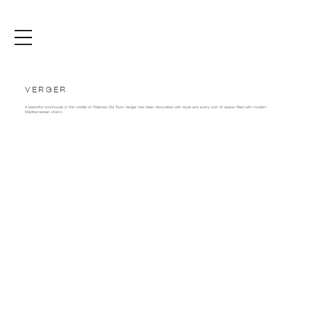
VERGER
A beautiful townhouse in the middle of Pollensa Old Town, Verger has been renovated with style and every inch of space filled with modern
Mediterranean charm