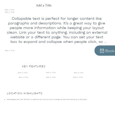
Add a Title
Add a Title
Add a Title
Collapsible text is perfect for longer content like 
paragraphs and descriptions. It's a great way to give 
people more information while keeping your layout 
clean. Link your text to anything, including an external 
website or a different page. You can set your text 
box to expand and collapse when people click, so 
they can read more or less info.
Book
Add a Title
KEY FEATURES
Add a Title
Add a Title
Add a Title
Add a Title
Add a Title
Add a Title
LOCATION HIGHLIGHTS
Add paragraph text. Click “Edit Text” to update the font, size and more. To change and reuse text themes, go to Site Styles.