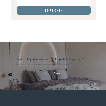
EINREICHEN
Ready to Experience Stress-Free Property Management?
Whether you’re looking to maintain your Mallorcan home or create unforgettable stays for your guests, we’re here to make
it effortless. Let us take care of the details while you enjoy the peace of mind you deserve.
Start Now