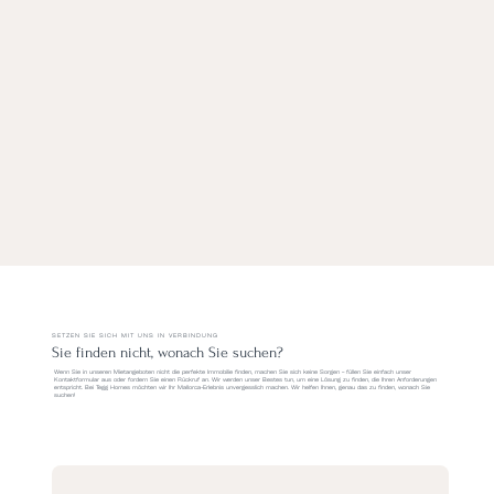
SETZEN SIE SICH MIT UNS IN VERBINDUNG
Sie finden nicht, wonach Sie suchen?
Wenn Sie in unseren Mietangeboten nicht die perfekte Immobilie finden, machen Sie sich keine Sorgen – füllen Sie einfach unser
Kontaktformular aus oder fordern Sie einen Rückruf an. Wir werden unser Bestes tun, um eine Lösung zu finden, die Ihren Anforderungen
entspricht. Bei Tegg Homes möchten wir Ihr Mallorca-Erlebnis unvergesslich machen. Wir helfen Ihnen, genau das zu finden, wonach Sie
suchen!