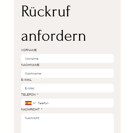
Rückruf 
anfordern
VORNAME
NACHNAME
E-MAIL
TELEFON
*
NACHRICHT
*