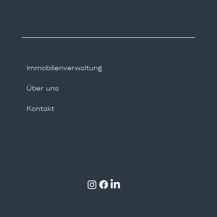
Immobilienverwaltung
Über uns
Kontakt
Hello@tegghomes.com
+34 671 555 809
500 Terry Francois Straße,
San Francisco, CA 94158