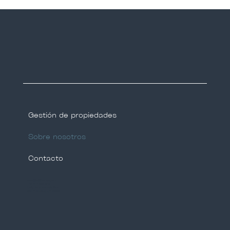
Gestión de propiedades
Sobre nosotros
Contacto
Hola@tegghomes.com
+34 671 555 809
Calle Terry Francois 500,
San Francisco, CA 94158