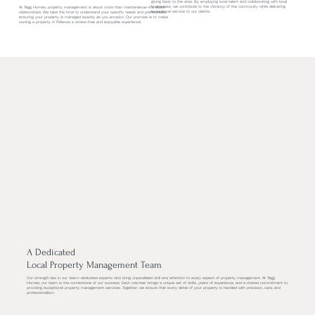
giving back to the area. By employing local talent and collaborating with local
businesses, we contribute to the vibrancy of the community while delivering
At Tegg Homes, property management is about more than maintenance—it’s about
exceptional service to our clients.
relationships. We take the time to understand your specific needs and preferences,
ensuring your property is managed exactly as you envision. Our promise is to make
owning a property in Pollensa a stress-free and enjoyable experience.
A Dedicated
Local Property Management Team
Our strength lies in our team—dedicated experts who bring unparalleled skill and attention to every aspect of property management. At Tegg
Homes, our team is the cornerstone of our success. Each member brings a unique set of skills, years of experience, and a shared commitment to
providing exceptional property management services. Together, we ensure that every detail of your property is handled with precision, care, and
professionalism.