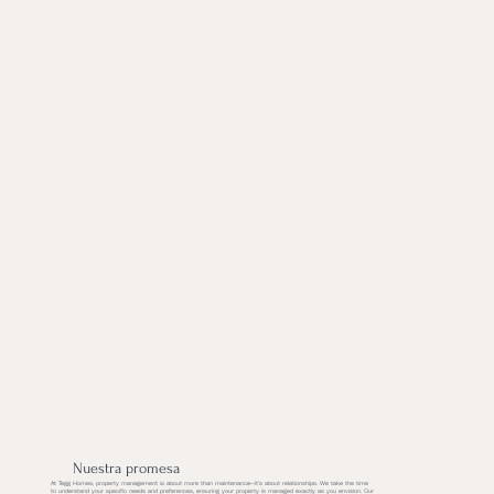
Nuestra promesa
At Tegg Homes, property management is about more than maintenance—it’s about relationships. We take the time
to understand your specific needs and preferences, ensuring your property is managed exactly as you envision. Our