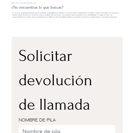
GET IN TOUCH WITH US
¿No encuentras lo que buscas?
Si no ve la propiedad perfecta entre nuestras propiedades en alquiler, no se preocupe: simplemente complete nuestro formulario de contacto o
solicite que le llamemos y haremos todo lo posible para encontrar una solución que se ajuste a sus necesidades. En Tegg Homes, nos
comprometemos a hacer que su experiencia en Mallorca sea inolvidable. ¡Déjenos ayudarle a encontrar exactamente lo que está buscando!
Solicitar 
devolución 
de llamada
NOMBRE DE PILA