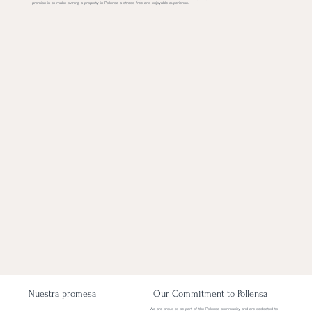
promise is to make owning a property in Pollensa a stress-free and enjoyable experience.
Nuestra promesa
Our Commitment to Pollensa
We are proud to be part of the Pollensa community and are dedicated to