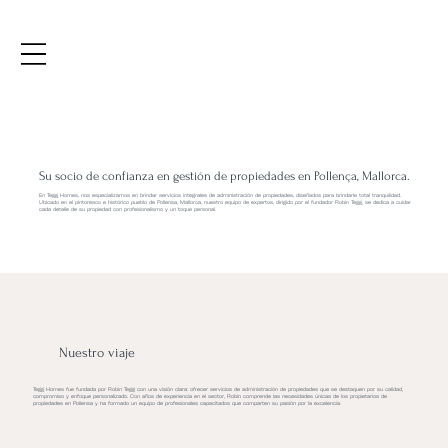
Su socio de confianza en gestión de propiedades en Pollença, Mallorca.
En Tegg Homes, nos especializamos en brindar servicios integrales de administración de propiedades, diseñados para brindarle total tranquilidad.
Ubicado en el pintoresco e histórico pueblo de Pollensa, Mallorca, nuestro equipo de expertos, dirigido por el fundador Robin Tegg, se dedica a cuidar
cada detalle de su propiedad con profesionalismo y un toque personal.
Nuestro viaje
Tegg Homes fue fundada por Robin Tegg con una visión clara: ofrecer servicios de administración de propiedades que se destaquen por su calidad,
compromiso y enfoque personalizado. Con años de experiencia en el sector, Robin comprende las necesidades únicas de los propietarios de
propiedades en Pollensa y ha formado un equipo de profesionales capacitados que comparten su pasión por la excelencia.