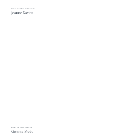
OPERATIONS MANAGER
Joanne Davies
HEAD HOUSEKEEPER
Gemma Mudd