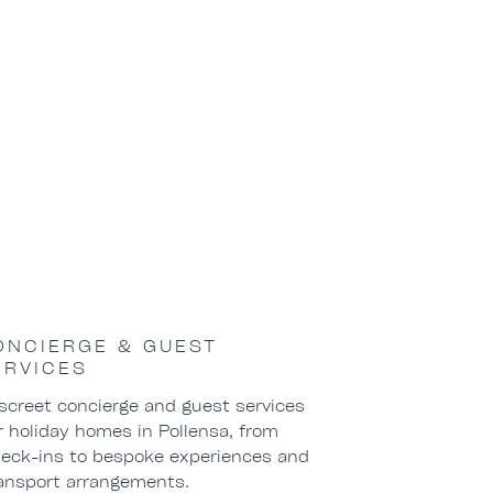
ONCIERGE & GUEST
ERVICES
screet concierge and guest services
r holiday homes in Pollensa, from
eck-ins to bespoke experiences and
ansport arrangements.