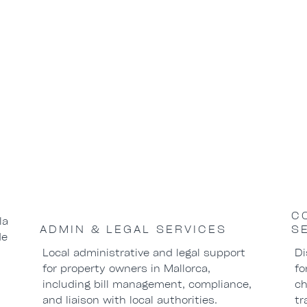
C
la
ADMIN & LEGAL SERVICES
S
de
Local administrative and legal support
Di
for property owners in Mallorca,
fo
including bill management, compliance,
ch
and liaison with local authorities.
tr