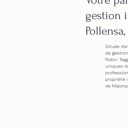
gestion 
Pollensa
Située dan
de gestion
Robin Teg
uniques de
profession
propriété 
de Majorq