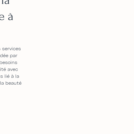
e à
 services
ndée par
 besoins
ité avec
 lié à la
 la beauté